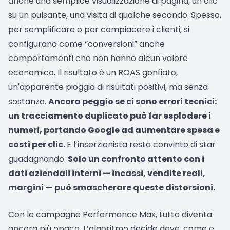
anche una semplice visualizzazione di pagina, un clic
su un pulsante, una visita di qualche secondo. Spesso,
per semplificare o per compiacere i clienti, si
configurano come “conversioni” anche
comportamenti che non hanno alcun valore
economico. Il risultato è un ROAS gonfiato,
un'apparente pioggia di risultati positivi, ma senza
sostanza.
Ancora peggio se ci sono errori tecnici:
un tracciamento duplicato può far esplodere i
numeri, portando Google ad aumentare spesa e
costi per clic.
E l’inserzionista resta convinto di star
guadagnando.
Solo un confronto attento con i
dati aziendali interni — incassi, vendite reali,
margini — può smascherare queste distorsioni.
Con le campagne Performance Max, tutto diventa
ancora più opaco. L’algoritmo decide dove, come e