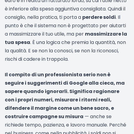
euro è in realtà un fatturato lordo, su cui l’utile netto
è inferiore alla spesa aggiuntiva consigliata. Quindi il
consiglio, nella pratica, ti porta a
perdere soldi
. Il
punto è che il sistema non è progettato per aiutarti
a massimizzare il tuo utile, ma per
massimizzare la
tua spesa
. È una logica che premia la quantità, non
la qualità. E se non la conosci, se non la riconosci,
rischi di cadere in trappola.
Il compito di un professionista serio non è
seguire i suggerimenti di Google alla cieca, ma
sapere quando ignorarli. Significa ragionare
con i propri numeri, misurare i ritorni reali,
difendere il margine come un bene sacro, e
costruire campagne su misura
— anche se
richiede tempo, pazienza, e lavoro manuale. Perché
nel business, come nella pubblicità, i soldi non si