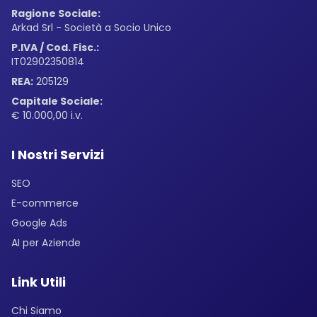
Ragione Sociale:
Arkad Srl - Società a Socio Unico
P.IVA / Cod. Fisc.:
IT02902350814
REA:
205129
Capitale Sociale:
€ 10.000,00 i.v.
I Nostri Servizi
SEO
E-commerce
Google Ads
AI per Aziende
Link Utili
Chi Siamo